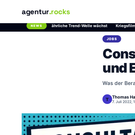
agentur
.rocks
hlordioxid: Die gefährliche Trend-Welle wächst
·
Kriegsfilme auf Ne
NEWS
Breaking News Ticker
JOBS
Cons
und E
Was der Bera
Thomas Ha
T
7. Juli 2022,