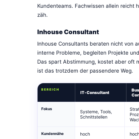
Kundenteams. Fachwissen allein reicht h
zäh.
Inhouse Consultant
Inhouse Consultants beraten nicht von 
interne Probleme, begleiten Projekte u
Das spart Abstimmung, kostet aber oft m
ist das trotzdem der passendere Weg.
BEREICH
Bus
IT-Consultant
Con
Fokus
Stra
Systeme, Tools,
Proz
Schnittstellen
Wac
Kundennähe
hoch
hoc