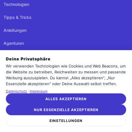
Technologien
Tipps & Tricks
Anleitungen
Agenturen
Datenschutz
Deine Privatsphäre
Wir verwenden Technologien wie Cookies und Web Beacons, um
Dienstleister
die Website zu betreiben, Reichweiten zu messen und passende
Werbung auszuspielen. Du kannst „Alles akzeptieren", „Nur
Essenzielle akzeptieren" oder Deine Auswahl selbst treffen.
MITMACHEN
Datenschutz
·
Impressum
Newsletter
ALLES AKZEPTIEREN
Kontakt
NUR ESSENZIELLE AKZEPTIEREN
EINSTELLUNGEN
LEGAL