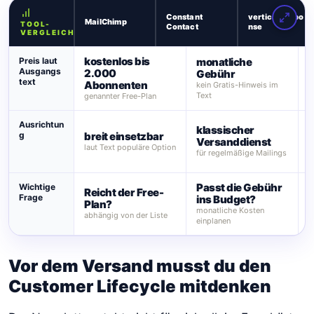
Constant
verticalRespo
MailChimp
TOOL-
Contact
nse
VERGLEICH
kostenlos bis
Preis laut
monatliche
k
Ausgangs
2.000
Gebühr
text
Abonnenten
kein Gratis-Hinweis im
n
Text
genannter Free-Plan
e
Ausrichtun
klassischer
g
breit einsetzbar
M
Versanddienst
laut Text populäre Option
i
für regelmäßige Mailings
g
Passt die Gebühr
T
Wichtige
Reicht der Free-
Frage
ins Budget?
f
Plan?
monatliche Kosten
P
abhängig von der Liste
einplanen
N
Vor dem Versand musst du den
Customer Lifecycle mitdenken