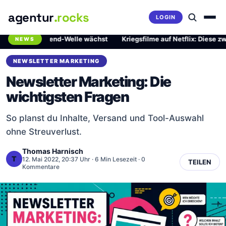
agentur
.rocks
LOGIN
rliche Trend-Welle wächst
·
Kriegsfilme auf Netflix: Diese zwei Mei
NEWS
Breaking News Ticker
NEWSLETTER MARKETING
Newsletter Marketing: Die
wichtigsten Fragen
So planst du Inhalte, Versand und Tool-Auswahl
ohne Streuverlust.
Thomas Harnisch
T
12. Mai 2022, 20:37 Uhr
· 6 Min Lesezeit · 0
TEILEN
Kommentare