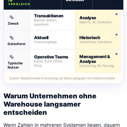
IM
VERGLEICH
Transaktionen
Analyse
Buchen, ändern,
S
Reports, BI, Forecasts
Zweck
speichern
u
Aktuell
Historisch
Einzelvorgänge
Verdichtete Zeitreihen
V
Datenform
Management &
Operative Teams
D
Analyse
Kasse, Front Office,
E
Typische
Shop
T
Controlling, BI, Führung
Nutzer
Quelle: Redaktionelle Einordnung auf Basis gängiger Architekturmodelle
Warum Unternehmen ohne
Warehouse langsamer
entscheiden
Wenn Zahlen in mehreren Systemen liegen, dauern