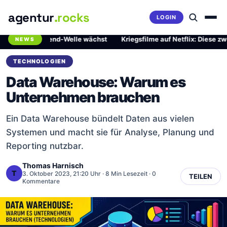
agentur
.rocks
LOGIN
rliche Trend-Welle wächst
·
Kriegsfilme auf Netflix: Diese zwei Mei
NEWS
Breaking News Ticker
TECHNOLOGIEN
Data Warehouse: Warum es
Unternehmen brauchen
Ein Data Warehouse bündelt Daten aus vielen
Systemen und macht sie für Analyse, Planung und
Reporting nutzbar.
Thomas Harnisch
T
3. Oktober 2023, 21:20 Uhr
· 8 Min Lesezeit · 0
TEILEN
Kommentare