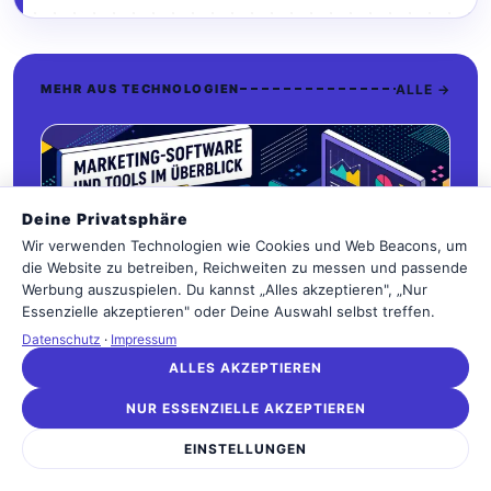
ALLE →
MEHR AUS TECHNOLOGIEN
Deine Privatsphäre
Wir verwenden Technologien wie Cookies und Web Beacons, um
die Website zu betreiben, Reichweiten zu messen und passende
Werbung auszuspielen. Du kannst „Alles akzeptieren", „Nur
Essenzielle akzeptieren" oder Deine Auswahl selbst treffen.
Datenschutz
·
Impressum
ALLES AKZEPTIEREN
NUR ESSENZIELLE AKZEPTIEREN
TECHNOLOGIEN
EINSTELLUNGEN
Marketing-Software und Tools im
Überblick