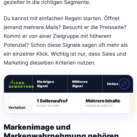
gezielter in die richtigen Segmente.
Du kannst mit einfachen Regeln starten. Öffnet
jemand mehrere Mails? Besucht er die Preisseite?
Kommt er von einer Zielgruppe mit höherem
Potenzial? Schon diese Signale sagen oft mehr als
ein einzelner Klick. Wichtig ist nur, dass Sales und
Marketing dieselben Kriterien nutzen.
Niedriges
Mittleres
LEAD-
Hohes Signal
Signal
Signal
BEWERTUNG
1 Seitenaufruf
Mehrere Inhalte
P
kurzer Kontakt
Interesse wächst
h
Verhalten
Markenimage und
Markenwahrnehmung gehören