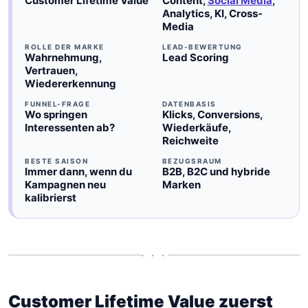
Customer Lifetime Value
Content,
Social Media
,
Analytics, KI, Cross-
Media
ROLLE DER MARKE
LEAD-BEWERTUNG
Wahrnehmung,
Lead Scoring
Vertrauen,
Wiedererkennung
FUNNEL-FRAGE
DATENBASIS
Wo springen
Klicks, Conversions,
Interessenten ab?
Wiederkäufe,
Reichweite
BESTE SAISON
BEZUGSRAUM
Immer dann, wenn du
B2B, B2C und hybride
Kampagnen neu
Marken
kalibrierst
• • •
Customer Lifetime Value zuerst