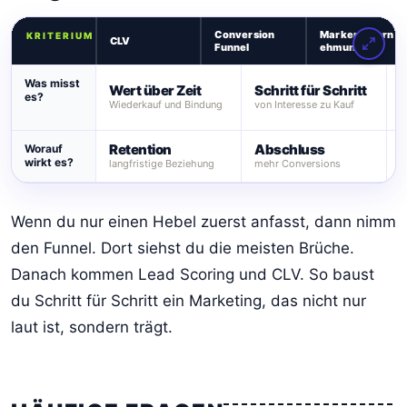
Conversion
Markenwahrn
KRITERIUM
CLV
Funnel
ehmung
Was misst
Wert über Zeit
Schritt für Schritt
es?
V
Wiederkauf und Bindung
von Interesse zu Kauf
W
Retention
Abschluss
Worauf
wirkt es?
langfristige Beziehung
mehr Conversions
s
Wenn du nur einen Hebel zuerst anfasst, dann nimm
den Funnel. Dort siehst du die meisten Brüche.
Danach kommen Lead Scoring und CLV. So baust
du Schritt für Schritt ein Marketing, das nicht nur
laut ist, sondern trägt.