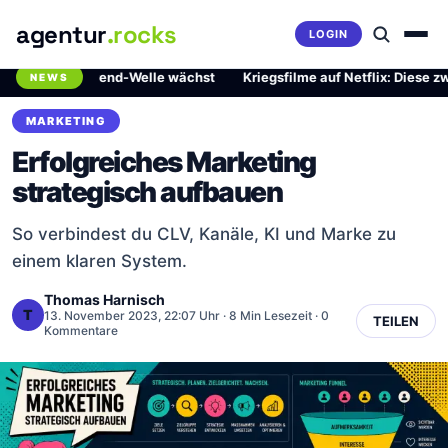
agentur
.rocks
LOGIN
rliche Trend-Welle wächst
·
Kriegsfilme auf Netflix: Diese zwei Mei
NEWS
Breaking News Ticker
MARKETING
Erfolgreiches Marketing
strategisch aufbauen
So verbindest du CLV, Kanäle, KI und Marke zu
einem klaren System.
Thomas Harnisch
T
13. November 2023, 22:07 Uhr
· 8 Min Lesezeit · 0
TEILEN
Kommentare