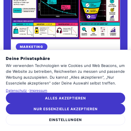
MARKETING
Preiselastizität erklärt: So reagiert
Deine Privatsphäre
Nachfrage auf Preisänderungen
Wir verwenden Technologien wie Cookies und Web Beacons, um
Warum kleine Preisbewegungen mal kaum etwas
die Website zu betreiben, Reichweiten zu messen und passende
auslösen und mal sofort den Absatz kippen.
Werbung auszuspielen. Du kannst „Alles akzeptieren", „Nur
Essenzielle akzeptieren" oder Deine Auswahl selbst treffen.
Redaktion · 2 Min
Datenschutz
·
Impressum
ALLES AKZEPTIEREN
NUR ESSENZIELLE AKZEPTIEREN
EINSTELLUNGEN
KOMMENTARE (0)