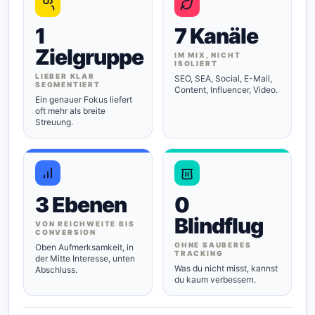
1
7 Kanäle
Zielgruppe
IM MIX, NICHT
ISOLIERT
LIEBER KLAR
SEO, SEA, Social, E-Mail,
SEGMENTIERT
Content, Influencer, Video.
Ein genauer Fokus liefert
oft mehr als breite
Streuung.
3 Ebenen
0
Blindflug
VON REICHWEITE BIS
CONVERSION
OHNE SAUBERES
Oben Aufmerksamkeit, in
TRACKING
der Mitte Interesse, unten
Was du nicht misst, kannst
Abschluss.
du kaum verbessern.