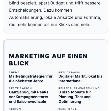
blind bespielt, spart Budget und trifft bessere
Entscheidungen. Dazu kommen
Automatisierung, lokale Ansätze und Formate,
die mehr können als nur Klicks sammeln.
MARKETING AUF EINEN
BLICK
THEMA
BEZUGSRAUM
Marketingstrategien für
Digitaler Markt, lokal bis
die nächsten Jahre
international
BESTE SAISON
REISEDAUER-EMPFEHLUNG
Ganzjährig, mit Peaks
3 bis 5 Monate für
vor Kampagnenstarts
Planung, Test und
und Saisonwechseln
Optimierung
REGION
KERNFRAGE