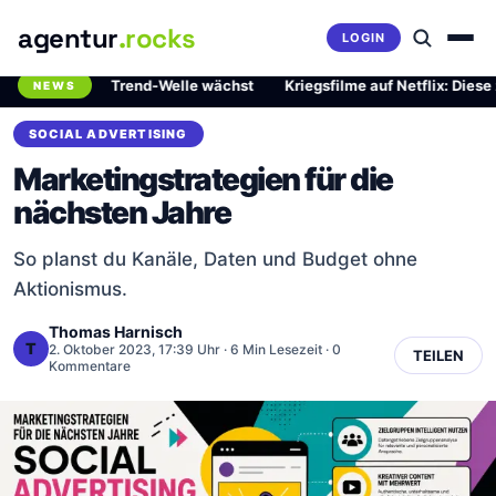
agentur
.rocks
LOGIN
fährliche Trend-Welle wächst
·
Kriegsfilme auf Netflix: Diese zwei 
NEWS
Breaking News Ticker
SOCIAL ADVERTISING
Marketingstrategien für die
nächsten Jahre
So planst du Kanäle, Daten und Budget ohne
Aktionismus.
Thomas Harnisch
T
2. Oktober 2023, 17:39 Uhr
· 6 Min Lesezeit · 0
TEILEN
Kommentare