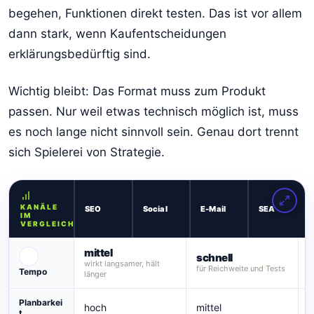
begehen, Funktionen direkt testen. Das ist vor allem
dann stark, wenn Kaufentscheidungen
erklärungsbedürftig sind.
Wichtig bleibt: Das Format muss zum Produkt
passen. Nur weil etwas technisch möglich ist, muss
es noch lange nicht sinnvoll sein. Genau dort trennt
sich Spielerei von Strategie.
KANÄLE
SEO
Social
E-Mail
SEA
IM
VERGLEICH
mittel
schnell
s
wirkt langsamer, hält
für Reichweite und Tests
b
Tempo
länger
Planbarkei
hoch
mittel
h
t