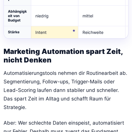
Abhängigk
niedrig
mittel
n
eit von
Budget
Stärke
Intent
Reichweite
B
Marketing Automation spart Zeit,
nicht Denken
Automatisierungstools nehmen dir Routinearbeit ab.
Segmentierung, Follow-ups, Trigger-Mails oder
Lead-Scoring laufen dann stabiler und schneller.
Das spart Zeit im Alltag und schafft Raum für
Strategie.
Aber: Wer schlechte Daten einspeist, automatisiert
nur Fehler. Deshalb muss zuerst das Fundament