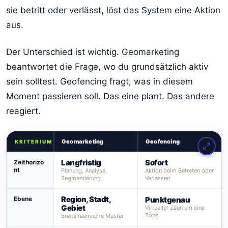
sie betritt oder verlässt, löst das System eine Aktion
aus.
Der Unterschied ist wichtig. Geomarketing
beantwortet die Frage, wo du grundsätzlich aktiv
sein solltest. Geofencing fragt, was in diesem
Moment passieren soll. Das eine plant. Das andere
reagiert.
Geomarketing
Geofencing
KRITERIUM
Langfristig
Sofort
Zeithorizo
nt
Planung, Analyse,
Aktion beim Betreten oder
Segmentierung
Verlassen
Region, Stadt,
Ebene
Punktgenau
Gebiet
Virtueller Zaun um eine
Zone
Breite räumliche Muster