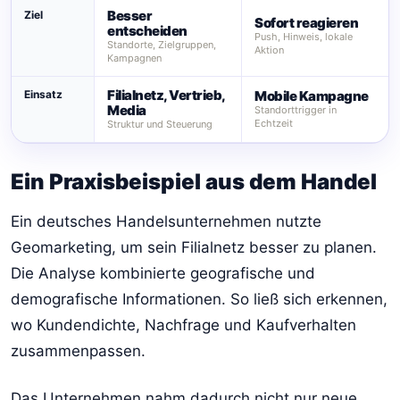
Besser
Ziel
Sofort reagieren
entscheiden
Push, Hinweis, lokale
Standorte, Zielgruppen,
Aktion
Kampagnen
Filialnetz, Vertrieb,
Einsatz
Mobile Kampagne
Media
Standorttrigger in
Echtzeit
Struktur und Steuerung
Ein Praxisbeispiel aus dem Handel
Ein deutsches Handelsunternehmen nutzte
Geomarketing, um sein Filialnetz besser zu planen.
Die Analyse kombinierte geografische und
demografische Informationen. So ließ sich erkennen,
wo Kundendichte, Nachfrage und Kaufverhalten
zusammenpassen.
Das Unternehmen nahm dadurch nicht nur neue