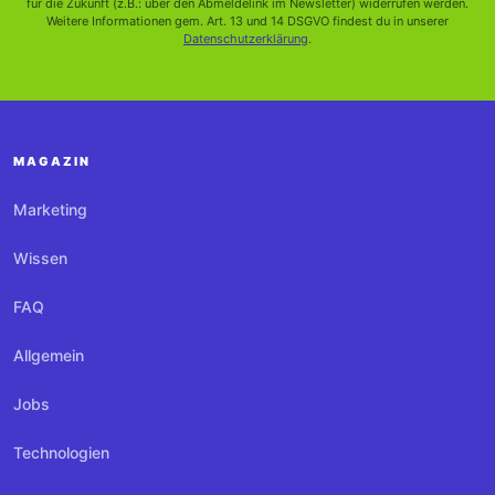
für die Zukunft (z.B.: über den Abmeldelink im Newsletter) widerrufen werden.
Weitere Informationen gem. Art. 13 und 14 DSGVO findest du in unserer
Datenschutzerklärung
.
MAGAZIN
Marketing
Wissen
FAQ
Allgemein
Jobs
Technologien