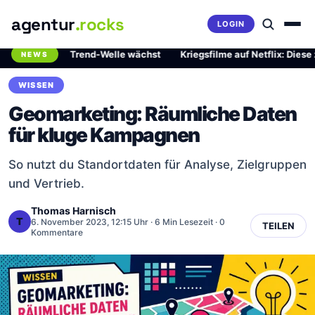
agentur
.rocks
LOGIN
ährliche Trend-Welle wächst
·
Kriegsfilme auf Netflix: Diese zwei M
NEWS
Breaking News Ticker
WISSEN
Geomarketing: Räumliche Daten
für kluge Kampagnen
So nutzt du Standortdaten für Analyse, Zielgruppen
und Vertrieb.
Thomas Harnisch
T
6. November 2023, 12:15 Uhr
· 6 Min Lesezeit · 0
TEILEN
Kommentare