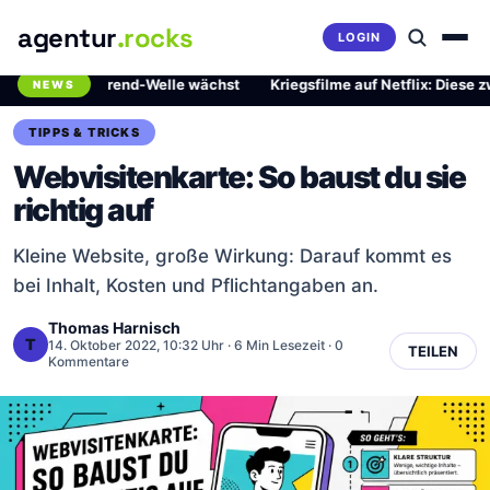
agentur
.rocks
LOGIN
hrliche Trend-Welle wächst
·
Kriegsfilme auf Netflix: Diese zwei Me
NEWS
Breaking News Ticker
TIPPS & TRICKS
Webvisitenkarte: So baust du sie
richtig auf
Kleine Website, große Wirkung: Darauf kommt es
bei Inhalt, Kosten und Pflichtangaben an.
Thomas Harnisch
T
14. Oktober 2022, 10:32 Uhr
· 6 Min Lesezeit · 0
TEILEN
Kommentare