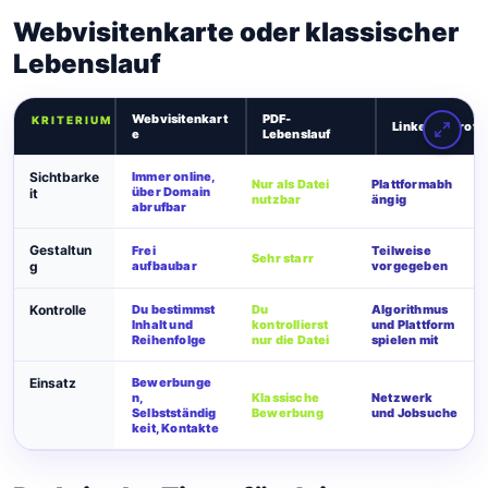
Webvisitenkarte oder klassischer
Lebenslauf
Webvisitenkart
PDF-
KRITERIUM
LinkedIn-Profil
e
Lebenslauf
Sichtbarke
Immer online,
Nur als Datei
Plattformabh
über Domain
it
nutzbar
ängig
abrufbar
Gestaltun
Frei
Teilweise
Sehr starr
g
aufbaubar
vorgegeben
Kontrolle
Du bestimmst
Du
Algorithmus
Inhalt und
kontrollierst
und Plattform
Reihenfolge
nur die Datei
spielen mit
Einsatz
Bewerbunge
n,
Klassische
Netzwerk
Selbstständig
Bewerbung
und Jobsuche
keit, Kontakte