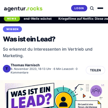
agentur
.rocks
LOGIN
rliche Trend-Welle wächst
·
Kriegsfilme auf Netflix: Diese zwei Mei
NEWS
Breaking News Ticker
WISSEN
Was ist ein Lead?
So erkennst du Interessenten im Vertrieb und
Marketing.
Thomas Harnisch
T
6. November 2023, 18:13 Uhr
· 6 Min Lesezeit · 0
TEILEN
Kommentare