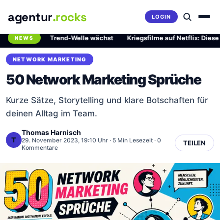
agentur
.rocks
LOGIN
fährliche Trend-Welle wächst
·
Kriegsfilme auf Netflix: Diese zwei 
NEWS
Breaking News Ticker
NETWORK MARKETING
50 Network Marketing Sprüche
Kurze Sätze, Storytelling und klare Botschaften für
deinen Alltag im Team.
Thomas Harnisch
T
29. November 2023, 19:10 Uhr
· 5 Min Lesezeit · 0
TEILEN
Kommentare