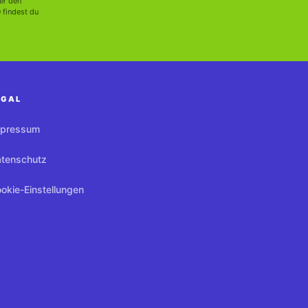
er den
 findest du
EGAL
mpressum
tenschutz
okie-Einstellungen