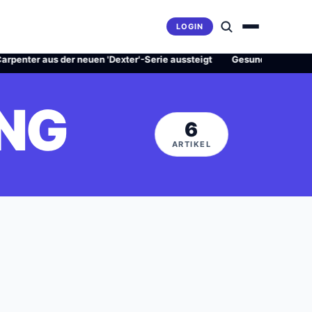
LOGIN
r aus der neuen 'Dexter'-Serie aussteigt
·
Gesundheitsrevolution o
ING
6
ARTIKEL