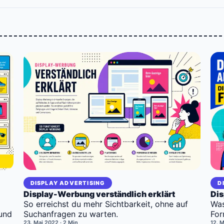
DISPLAY ADVERTISING
D
Display-Werbung verständlich erklärt
Dis
So erreichst du mehr Sichtbarkeit, ohne auf
Was
und
Suchanfragen zu warten.
For
23. Mai 2022
· 2 Min
12. 