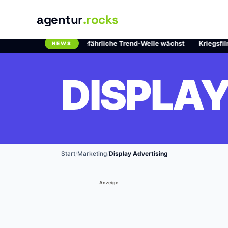
agentur
.rocks
 Chlordioxid: Die gefährliche Trend-Welle wächst
·
Kriegsfilme auf
NEWS
Breaking News Ticker
DISPLAY
Start
/
Marketing
/
Display Advertising
Anzeige