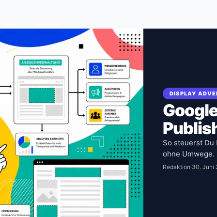
DISPLAY ADVE
Google
Publish
So steuerst Du 
ohne Umwege.
Redaktion
·
30. Juni