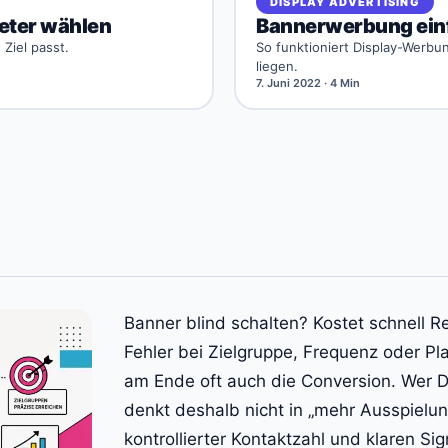
DISPLAY ADVERTISING
eter wählen
Bannerwerbung einf
Ziel passt.
So funktioniert Display-Werbu
liegen.
7. Juni 2022
· 4 Min
Banner blind schalten? Kostet schnell Reichweite und Budget. Schon kleine
Fehler bei Zielgruppe, Frequenz oder Pl
am Ende oft auch die Conversion. Wer Di
denkt deshalb nicht in „mehr Ausspielun
kontrollierter Kontaktzahl und klaren Sig