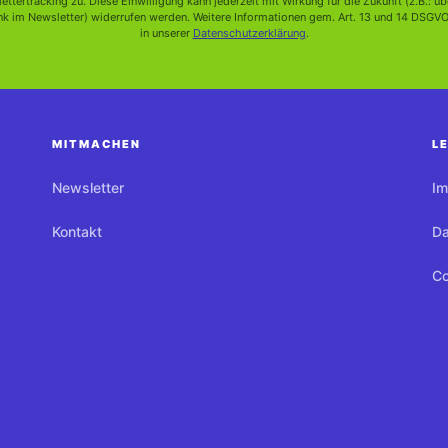
ettertracking zu. Diese Einwilligung kann jederzeit mit Wirkung für die Zukunft (z.B.: üb
k im Newsletter) widerrufen werden. Weitere Informationen gem. Art. 13 und 14 DSGVO
in unserer
Datenschutzerklärung
.
MITMACHEN
L
Newsletter
I
Kontakt
Da
Co