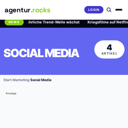
agentur
.rocks
LOGIN
id: Die gefährliche Trend-Welle wächst
·
Kriegsfilme auf Netflix: 
NEWS
Breaking News Ticker
4
SOCIAL MEDIA
ARTIKEL
Start
/
Marketing
/
Social Media
Anzeige