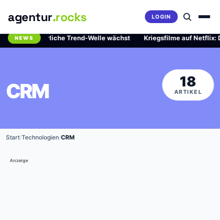
agentur
.rocks
LOGIN
ie gefährliche Trend-Welle wächst
·
Kriegsfilme auf Netflix: Diese 
NEWS
Breaking News Ticker
18
CRM
ARTIKEL
Start
/
Technologien
/
CRM
Anzeige