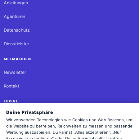
Anleitungen
Agenturen
Datenschutz
Dienstleister
MITMACHEN
Newsletter
Kontakt
LEGAL
Deine Privatsphäre
Impressum
Wir verwenden Technologien wie Cookies und Web Beacons, um
die Website zu betreiben, Reichweiten zu messen und passende
Datenschutz
Werbung auszuspielen. Du kannst „Alles akzeptieren", „Nur
Essenzielle akzeptieren" oder Deine Auswahl selbst treffen.