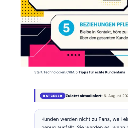
Start
/
Technologien
/
CRM
/
5 Tipps für echte Kundenfans
Zuletzt aktualisiert:
6. August 20
RATGEBER
Kunden werden nicht zu Fans, weil ein
genug ausfällt. Sie werden es, wenn d