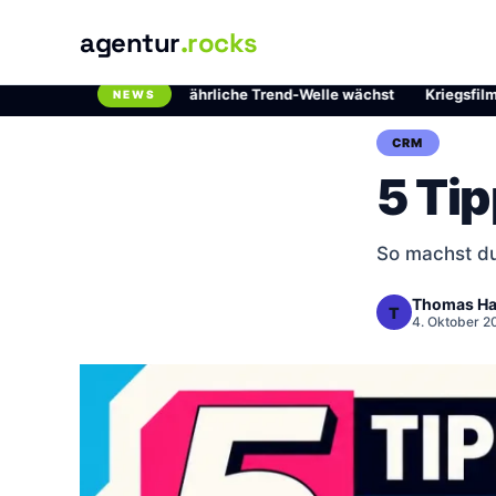
agentur
.rocks
hlordioxid: Die gefährliche Trend-Welle wächst
·
Kriegsfilme auf N
NEWS
Breaking News Ticker
CRM
5 Ti
So machst du
Thomas Ha
T
4. Oktober 2