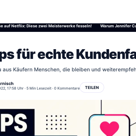
etflix: Diese zwei Meisterwerke fesseln!
·
Warum Jennifer Carpenter 
pps für echte Kundenf
 aus Käufern Menschen, die bleiben und weiterempfeh
rnisch
TEILEN
022, 17:58 Uhr
· 5 Min Lesezeit · 0 Kommentare