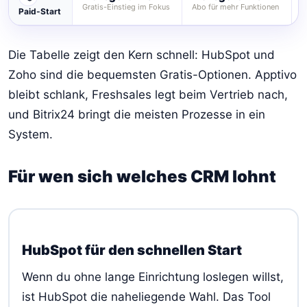
Gratis-Einstieg im Fokus
Abo für mehr Funktionen
p
Paid-Start
Die Tabelle zeigt den Kern schnell: HubSpot und
Zoho sind die bequemsten Gratis-Optionen. Apptivo
bleibt schlank, Freshsales legt beim Vertrieb nach,
und Bitrix24 bringt die meisten Prozesse in ein
System.
Für wen sich welches CRM lohnt
HubSpot für den schnellen Start
Wenn du ohne lange Einrichtung loslegen willst,
ist HubSpot die naheliegende Wahl. Das Tool