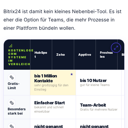
Bitrix24 ist damit kein kleines Nebenbei-Tool. Es ist
eher die Option für Teams, die mehr Prozesse in
einer Plattform bündeln wollen.
KOSTENLOSE
HubSpo
Freshsa
CRM
Zoho
Apptivo
Bit
t
les
SYSTEME
IM
VERGLEICH
bis 1 Million
B
bis 10 Nutzer
Kontakte
g
Gratis-
gut für kleine Teams
sehr großzügig für den
K
Limit
Einstieg
F
Einfacher Start
Team-Arbeit
E
bekannt und schnell
Besonders
Gratis für mehrere Nutzer
o
einsetzbar
stark bei
nicht genannt
nicht genannt
a