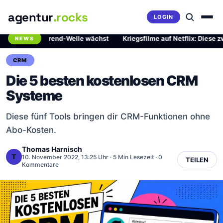
agentur
.rocks
LOGIN
hrliche Trend-Welle wächst
·
Kriegsfilme auf Netflix: Diese zwei Me
NEWS
Breaking News Ticker
CRM
Die 5 besten kostenlosen CRM
Systeme
Diese fünf Tools bringen dir CRM-Funktionen ohne
Abo-Kosten.
Thomas Harnisch
T
10. November 2022, 13:25 Uhr
· 5 Min Lesezeit · 0
TEILEN
Kommentare