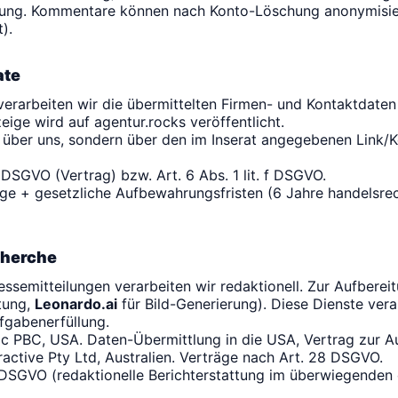
ung. Kommentare können nach Konto-Löschung anonymisiert
).
ate
 verarbeiten wir die übermittelten Firmen- und Kontaktdaten
eige wird auf agentur.rocks veröffentlicht.
 über uns, sondern über den im Inserat angegebenen Link/K
b DSGVO (Vertrag) bzw. Art. 6 Abs. 1 lit. f DSGVO.
ge + gesetzliche Aufbewahrungsfristen (6 Jahre handelsrecht
cherche
ssemitteilungen verarbeiten wir redaktionell. Zur Aufbereit
tung,
Leonardo.ai
für Bild-Generierung). Diese Dienste vera
ufgabenerfüllung.
c PBC, USA. Daten-Übermittlung in die USA, Vertrag zur A
active Pty Ltd, Australien. Verträge nach Art. 28 DSGVO.
 f DSGVO (redaktionelle Berichterstattung im überwiegenden 