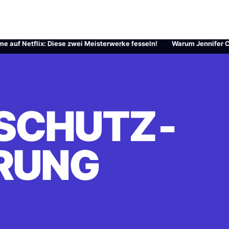
f Netflix: Diese zwei Meisterwerke fesseln!
·
Warum Jennifer Carpent
SCHUTZ­
RUNG