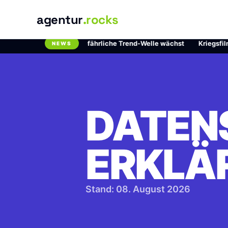
agentur
.rocks
m Chlordioxid: Die gefährliche Trend-Welle wächst
·
Kriegsfilme au
NEWS
Breaking News Ticker
DATEN
ERKLÄ
Stand: 08. August 2026