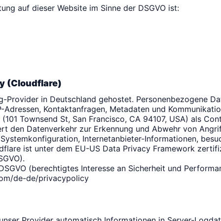
tung auf dieser Website im Sinne der DSGVO ist:
y (Cloudflare)
ng-Provider in Deutschland gehostet. Personenbezogene Da
 IP-Adressen, Kontaktanfragen, Metadaten und Kommunikati
(101 Townsend St, San Francisco, CA 94107, USA) als Con
siert den Datenverkehr zur Erkennung und Abwehr von Angrif
Systemkonfiguration, Internetanbieter-Informationen, besuc
flare ist unter dem EU-US Data Privacy Framework zertif
SGVO).
 f DSGVO (berechtigtes Interesse an Sicherheit und Performa
com/de-de/privacypolicy
 unser Provider automatisch Informationen in Server-Logdat