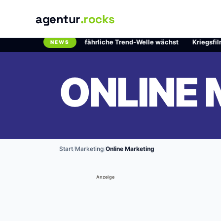
agentur
.rocks
 Chlordioxid: Die gefährliche Trend-Welle wächst
·
Kriegsfilme auf
NEWS
Breaking News Ticker
ONLINE
Start
/
Marketing
/
Online Marketing
Anzeige