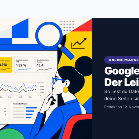
ONLINE MARK
Google
Der Le
So liest du Date
deine Seiten si
Redaktion
·
12. Nove