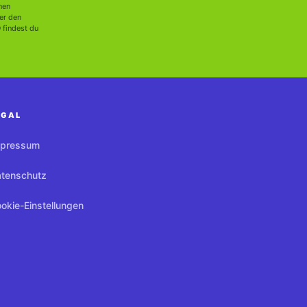
nen
er den
 findest du
EGAL
mpressum
tenschutz
okie-Einstellungen