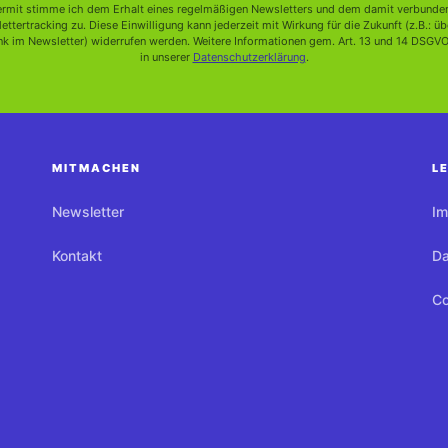
ermit stimme ich dem Erhalt eines regelmäßigen Newsletters und dem damit verbunde
ettertracking zu. Diese Einwilligung kann jederzeit mit Wirkung für die Zukunft (z.B.: üb
k im Newsletter) widerrufen werden. Weitere Informationen gem. Art. 13 und 14 DSGVO
in unserer
Datenschutzerklärung
.
MITMACHEN
L
Newsletter
I
Kontakt
Da
Co