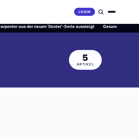
LOGIN
r aus der neuen 'Dexter'-Serie aussteigt
·
Gesundheitsrevolution o
5
ARTIKEL