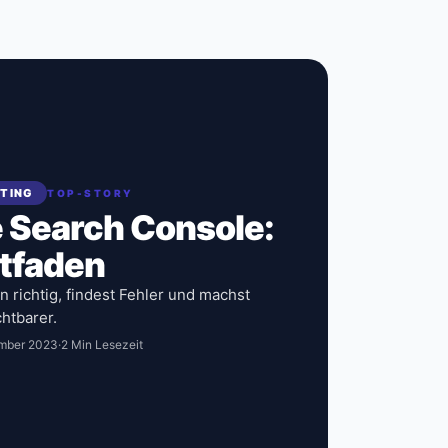
ETING
TOP-STORY
 Search Console:
itfaden
n richtig, findest Fehler und machst
chtbarer.
mber 2023
·
2 Min Lesezeit