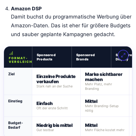
Amazon DSP
Damit buchst du programmatische Werbung über
Amazon-Daten. Das ist eher für größere Budgets
und sauber geplante Kampagnen gedacht.
Sponsored
Sponsored
Sponsored
FORMAT-
Products
Brands
Display
VERGLEICH
Marke sichtbarer
Ziel
Einzelne Produkte
machen
verkaufen
A
Mehr Platz, mehr
S
Stark nah an der Suche
Branding
Mittel
M
Einstieg
Einfach
Mehr Branding-Setup
S
Oft der erste Schritt
nötig
w
Budget-
Niedrig bis mittel
Mittel
M
Bedarf
Gut testbar
Mehr Fläche kostet mehr
H