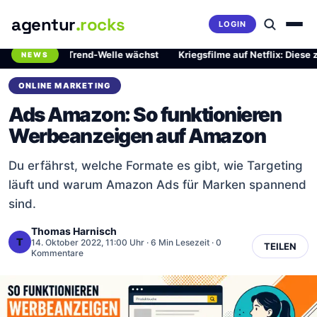
agentur
.rocks
LOGIN
ährliche Trend-Welle wächst
·
Kriegsfilme auf Netflix: Diese zwei M
NEWS
Breaking News Ticker
ONLINE MARKETING
Ads Amazon: So funktionieren
Werbeanzeigen auf Amazon
Du erfährst, welche Formate es gibt, wie Targeting
läuft und warum Amazon Ads für Marken spannend
sind.
Thomas Harnisch
T
14. Oktober 2022, 11:00 Uhr
· 6 Min Lesezeit · 0
TEILEN
Kommentare