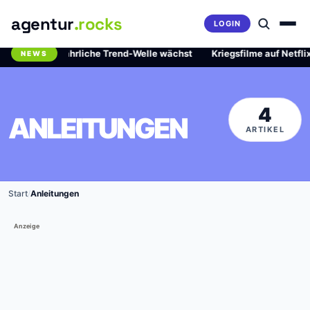
agentur
.rocks
LOGIN
id: Die gefährliche Trend-Welle wächst
·
Kriegsfilme auf Netflix: 
NEWS
Breaking News Ticker
4
ANLEITUNGEN
ARTIKEL
Start
/
Anleitungen
Anzeige