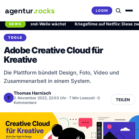
agentur
.rocks
LOGIN
rliche Trend-Welle wächst
·
Kriegsfilme auf Netflix: Diese zwei Mei
NEWS
Breaking News Ticker
TOOLS
Adobe Creative Cloud für
Kreative
Die Plattform bündelt Design, Foto, Video und
Zusammenarbeit in einem System.
Thomas Harnisch
T
2. November 2023, 22:03 Uhr
· 7 Min Lesezeit · 0
TEILEN
Kommentare