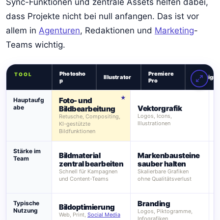
Sync-Funktionen und zentrale Assets helfen dabei,
dass Projekte nicht bei null anfangen. Das ist vor
allem in
Agenturen
, Redaktionen und
Marketing
-
Teams wichtig.
Photosho
Premiere
TOOL
Illustrator
InDesign
p
Pro
Foto- und
Hauptaufg
abe
Vektorgrafik
V
Bildbearbeitung
Logos, Icons,
C
Retusche, Compositing,
Illustrationen
l
KI-gestützte
Bildfunktionen
B
Stärke im
Bildmaterial
Markenbausteine
Team
s
zentral bearbeiten
sauber halten
Schnell für Kampagnen
Skalierbare Grafiken
G
und Content-Teams
ohne Qualitätsverlust
K
Branding
Typische
Bildoptimierung
Nutzung
Logos, Piktogramme,
R
Web, Print,
Social Media
Infografiken
K