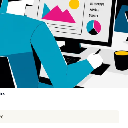
ing
26