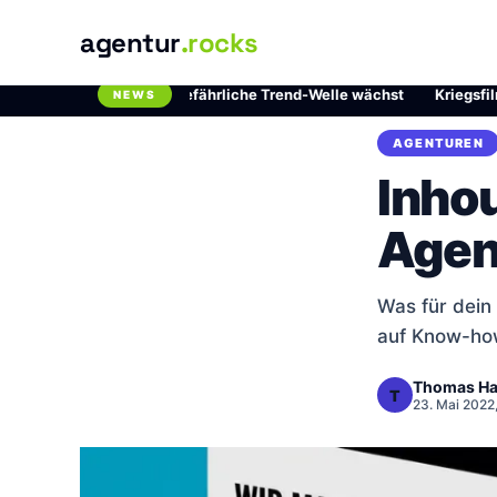
agentur
.rocks
 Chlordioxid: Die gefährliche Trend-Welle wächst
·
Kriegsfilme auf
NEWS
Breaking News Ticker
AGENTUREN
Inho
Agen
Was für dein
auf Know-ho
Thomas Ha
T
23. Mai 2022