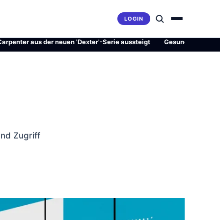
LOGIN
r aus der neuen 'Dexter'-Serie aussteigt
·
Gesundheitsrevolution o
nd Zugriff