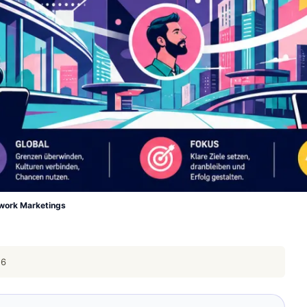
twork Marketings
26