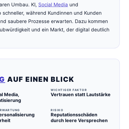
laren Umbau. KI,
Social Media
und
b schneller, während Kundinnen und Kunden
 und saubere Prozesse erwarten. Dazu kommen
bwürdigkeit und ein Markt, der digital deutlich
G
AUF EINEN BLICK
WICHTIGER FAKTOR
al Media,
Vertrauen statt Lautstärke
tisierung
ERWARTUNG
RISIKO
ersonalisierung
Reputationsschäden
rheit
durch leere Versprechen