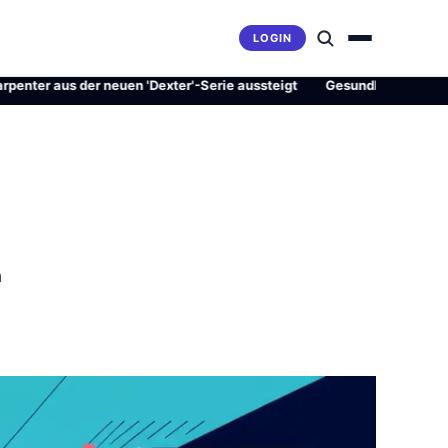
LOGIN
us der neuen 'Dexter'-Serie aussteigt
·
Gesundheitsrevolution oder
n