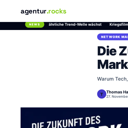
agentur
.rocks
lordioxid: Die gefährliche Trend-Welle wächst
·
Kriegsfilme auf Ne
NEWS
Breaking News Ticker
NETWORK MA
Die 
Mark
Warum Tech, 
Thomas Ha
T
27. November