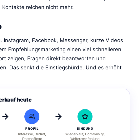
 Kontakte reichen nicht mehr.
b
ung. Instagram, Facebook, Messenger, kurze Videos
m Empfehlungsmarketing einen viel schnelleren
fort zeigen, Fragen direkt beantworten und
n. Das senkt die Einstiegshürde. Und es erhöht
erkauf heute
PROFIL
BINDUNG
Interesse, Bedarf,
Wiederkauf, Community,
Datenpflege
Weiterempfehlung