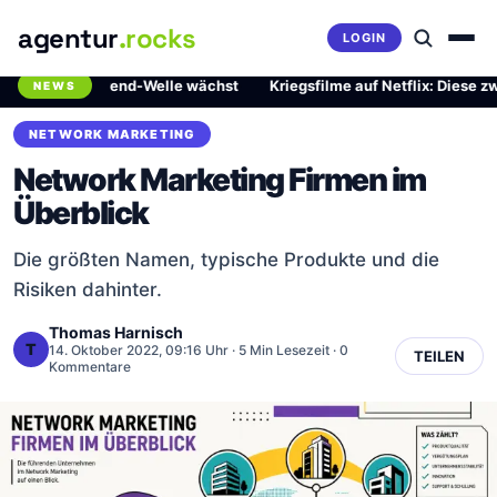
agentur
.rocks
LOGIN
rliche Trend-Welle wächst
·
Kriegsfilme auf Netflix: Diese zwei Mei
NEWS
Breaking News Ticker
NETWORK MARKETING
Network Marketing Firmen im
Überblick
Die größten Namen, typische Produkte und die
Risiken dahinter.
Thomas Harnisch
T
14. Oktober 2022, 09:16 Uhr
· 5 Min Lesezeit · 0
TEILEN
Kommentare