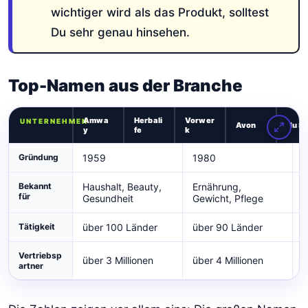
wichtiger wird als das Produkt, solltest
Du sehr genau hinsehen.
Top-Namen aus der Branche
Amwa
Herbali
Vorwer
UNTERNEHMEN
Avon
Nu Sk
y
fe
k
Gründung
1959
1980
Bekannt
Haushalt, Beauty,
Ernährung,
T
für
Gesundheit
Gewicht, Pflege
Tätigkeit
über 100 Länder
über 90 Länder
ü
Vertriebsp
über 3 Millionen
über 4 Millionen
ü
artner