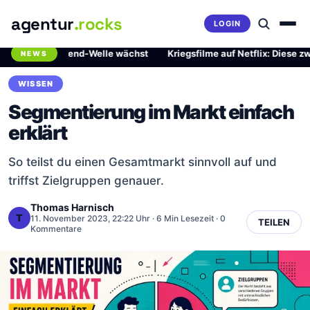
agentur
.rocks
LOGIN
rliche Trend-Welle wächst
·
Kriegsfilme auf Netflix: Diese zwei Mei
NEWS
Breaking News Ticker
WISSEN
Segmentierung im Markt einfach
erklärt
So teilst du einen Gesamtmarkt sinnvoll auf und
triffst Zielgruppen genauer.
Thomas Harnisch
T
11. November 2023, 22:22 Uhr
· 6 Min Lesezeit · 0
TEILEN
Kommentare