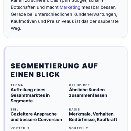
Kamm zu scheren. Das spart Budget, schärft
Botschaften und macht
Marketing
messbar besser.
Gerade bei unterschiedlichen Kundenerwartungen,
Kaufmotiven und Preisniveaus ist das der sauberste
Weg.
SEGMENTIERUNG AUF
EINEN BLICK
THEMA
GRUNDIDEE
Aufteilung eines
Ähnliche Kunden
Gesamtmarktes in
zusammenfassen
Segmente
ZIEL
BASIS
Gezieltere Ansprache
Merkmale, Verhalten,
und bessere Conversion
Bedürfnisse, Kaufkraft
VORTEIL 1
VORTEIL 2