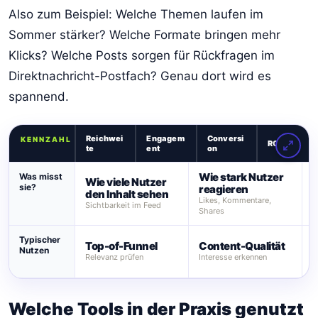
Also zum Beispiel: Welche Themen laufen im
Sommer stärker? Welche Formate bringen mehr
Klicks? Welche Posts sorgen für Rückfragen im
Direktnachricht-Postfach? Genau dort wird es
spannend.
Reichwei
Engagem
Conversi
KENNZAHL
ROI
te
ent
on
Wie stark Nutzer
Was misst
Wie viele Nutzer
W
sie?
reagieren
den Inhalt sehen
A
Likes, Kommentare,
Sichtbarkeit im Feed
K
Shares
L
Typischer
Top-of-Funnel
Content-Qualität
Nutzen
Z
Relevanz prüfen
Interesse erkennen
W
Welche Tools in der Praxis genutzt