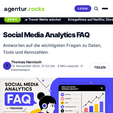
agentur
.rocks
LOGIN
 gefährliche Trend-Welle wächst
·
Kriegsfilme auf Netflix: Diese zw
NEWS
Breaking News Ticker
Social Media Analytics FAQ
Antworten auf die wichtigsten Fragen zu Daten,
Tools und Kennzahlen.
Thomas Harnisch
T
13. November 2023, 21:32 Uhr
· 4 Min Lesezeit · 0
TEILEN
Kommentare