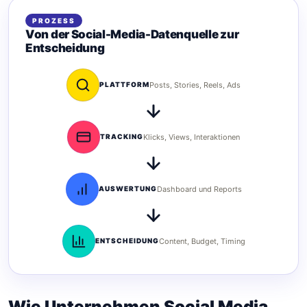
PROZESS
Von der Social-Media-Datenquelle zur
Entscheidung
PLATTFORM
Posts, Stories, Reels, Ads
TRACKING
Klicks, Views, Interaktionen
AUSWERTUNG
Dashboard und Reports
ENTSCHEIDUNG
Content, Budget, Timing
Wie Unternehmen Social Media