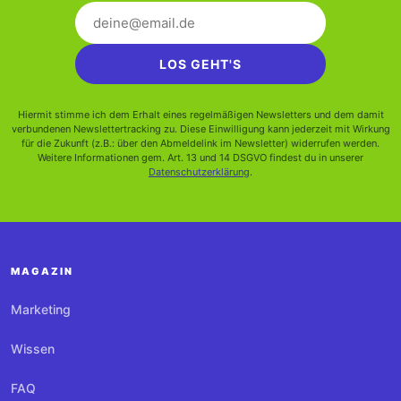
LOS GEHT'S
Hiermit stimme ich dem Erhalt eines regelmäßigen Newsletters und dem damit
verbundenen Newslettertracking zu. Diese Einwilligung kann jederzeit mit Wirkung
für die Zukunft (z.B.: über den Abmeldelink im Newsletter) widerrufen werden.
Weitere Informationen gem. Art. 13 und 14 DSGVO findest du in unserer
Datenschutzerklärung
.
MAGAZIN
Marketing
Wissen
FAQ