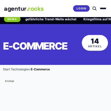
agentur
.rocks
LOGIN
lordioxid: Die gefährliche Trend-Welle wächst
·
Kriegsfilme auf Net
NEWS
Breaking News Ticker
14
E-COMMERCE
ARTIKEL
Start
/
Technologien
/
E-Commerce
Anzeige