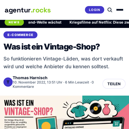
agentur
.rocks
LOGIN
rliche Trend-Welle wächst
·
Kriegsfilme auf Netflix: Diese zwei Mei
NEWS
Breaking News Ticker
E-COMMERCE
Was ist ein Vintage-Shop?
So funktionieren Vintage-Läden, was dort verkauft
wird und welche Anbieter du kennen solltest.
Thomas Harnisch
T
10. November 2022, 13:51 Uhr
· 6 Min Lesezeit · 0
TEILEN
Kommentare