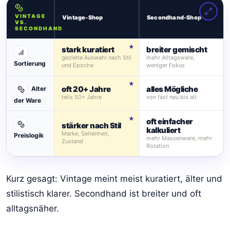
VINTAGE
Vintage-Shop
Secondhand-Shop
VS.
SECONDHAND
stark kuratiert
breiter gemischt
gezielte Auswahl nach Stil
mehr Alltagsware,
Sortierung
und Epoche
weniger Fokus
oft 20+ Jahre
alles Mögliche
Alter
teils 50+ Jahre
von fast neu bis alt
der Ware
oft einfacher
stärker nach Stil
kalkuliert
Marke, Seltenheit,
Preislogik
mehr Massenware, mehr
Zustand
Rotation
Kurz gesagt: Vintage meint meist kuratiert, älter und
stilistisch klarer. Secondhand ist breiter und oft
alltagsnäher.