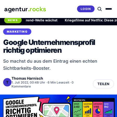
agentur
.rocks
LOGIN
rliche Trend-Welle wächst
·
Kriegsfilme auf Netflix: Diese zwei Mei
NEWS
Breaking News Ticker
MARKETING
Google Unternehmensprofil
richtig optimieren
So machst du aus dem Eintrag einen echten
Sichtbarkeits-Booster.
Thomas Harnisch
T
1. Juli 2022, 00:48 Uhr
· 6 Min Lesezeit · 0
TEILEN
Kommentare