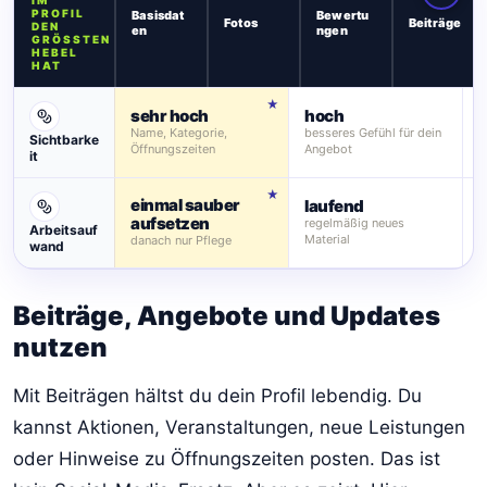
PROFIL
Basisdat
Bewertu
Fotos
Beiträge
DEN
en
ngen
GRÖSSTEN H
EBEL H
AT
sehr hoch
hoch
s
Name, Kategorie,
besseres Gefühl für dein
Sichtbarke
s
Öffnungszeiten
Angebot
it
einmal sauber
laufend
l
aufsetzen
regelmäßig neues
A
Arbeitsauf
Material
v
danach nur Pflege
wand
Beiträge, Angebote und Updates
nutzen
Mit Beiträgen hältst du dein Profil lebendig. Du
kannst Aktionen, Veranstaltungen, neue Leistungen
oder Hinweise zu Öffnungszeiten posten. Das ist