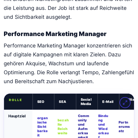
die Leistung aus. Der Job ist stark auf Reichweite
und Sichtbarkeit ausgelegt.
Performance Marketing Manager
Performance Marketing Manager konzentrieren sich
auf digitale Kampagnen mit klaren Zielen. Dazu
gehören Akquise, Wachstum und laufende
Optimierung. Die Rolle verlangt Tempo, Zahlengefühl
und Bereitschaft zum Nachjustieren.
Social
Affiliat
ROLLE
SEO
SEA
E-Mail
Media
e
Hauptziel
Comm
Bindu
organ
bezah
unity
ng
ische
Partn
lte
und
und
Sicht
erums
Reich
Aufm
Wied
barke
atz
weite
erksa
erkau
it
mkeit
f