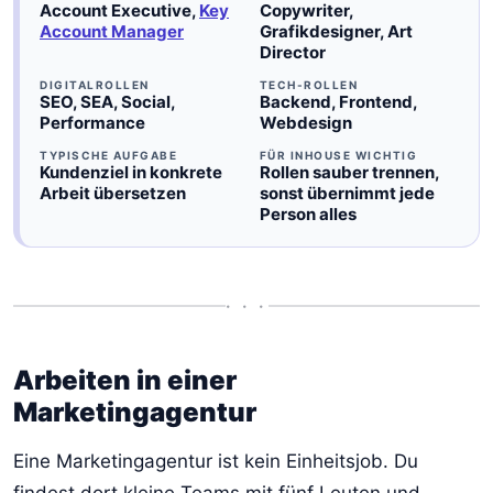
Account Executive,
Key
Copywriter,
Account Manager
Grafikdesigner, Art
Director
DIGITALROLLEN
TECH-ROLLEN
SEO, SEA, Social,
Backend, Frontend,
Performance
Webdesign
TYPISCHE AUFGABE
FÜR INHOUSE WICHTIG
Kundenziel in konkrete
Rollen sauber trennen,
Arbeit übersetzen
sonst übernimmt jede
Person alles
• • •
Arbeiten in einer
Marketingagentur
Eine Marketingagentur ist kein Einheitsjob. Du
findest dort kleine Teams mit fünf Leuten und