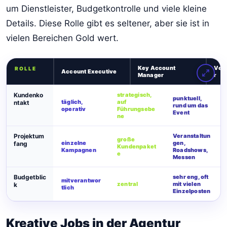
um Dienstleister, Budgetkontrolle und viele kleine
Details. Diese Rolle gibt es seltener, aber sie ist in
vielen Bereichen Gold wert.
Key Account
Vera
ROLLE
Account Executive
Manager
r
Kundenko
strategisch,
punktuell,
täglich,
auf
ntakt
rund um das
operativ
Führungsebe
Event
ne
Projektum
Veranstaltun
große
einzelne
gen,
fang
Kundenpaket
Kampagnen
Roadshows,
e
Messen
Budgetblic
sehr eng, oft
mitverantwor
zentral
mit vielen
k
tlich
Einzelposten
Kreative Jobs in der Agentur