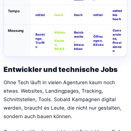
Tempo
mittel
mittel
hoch
hoch
mittel
bis
hoch
Messung
Conv
Klicks
Reich
Ranki
ersio
,
weite
Öffnu
ngs,
ns,
Koste
,
ngen,
Traffi
Provi
n,
Intera
Klicks
c
sione
ROAS
ktion
n
Entwickler und technische Jobs
Ohne Tech läuft in vielen Agenturen kaum noch
etwas. Websites, Landingpages, Tracking,
Schnittstellen, Tools. Sobald Kampagnen digital
werden, braucht es Leute, die nicht nur gestalten,
sondern auch bauen können.