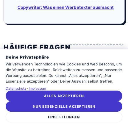
Copywriter: Was einen Werbetexter ausmacht
HÄUFIGE FRAGEN
Deine Privatsphäre
Wir verwenden Technologien wie Cookies und Web Beacons, um
die Website zu betreiben, Reichweiten zu messen und passende
Welche Hauptbereiche gibt es in einer
Marketingagentur?
Werbung auszuspielen. Du kannst „Alles akzeptieren", „Nur
Essenzielle akzeptieren" oder Deine Auswahl selbst treffen.
Eine Marketingagentur ist typischerweise in die Bereiche
Datenschutz
·
Impressum
Kundenbetreuung, Kreation, Media und Entwicklung
ALLES AKZEPTIEREN
unterteilt. In jeder dieser Sparten arbeiten spezialisierte
Teams zusammen, um Kundenprojekte vom Briefing bis
NUR ESSENZIELLE AKZEPTIEREN
zur Ausspielung umzusetzen.
EINSTELLUNGEN