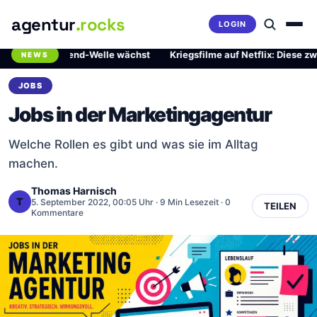
agentur
.rocks
LOGIN
rliche Trend-Welle wächst
·
Kriegsfilme auf Netflix: Diese zwei Mei
NEWS
Breaking News Ticker
JOBS
Jobs in der Marketingagentur
Welche Rollen es gibt und was sie im Alltag
machen.
Thomas Harnisch
T
5. September 2022, 00:05 Uhr
· 9 Min Lesezeit · 0
TEILEN
Kommentare