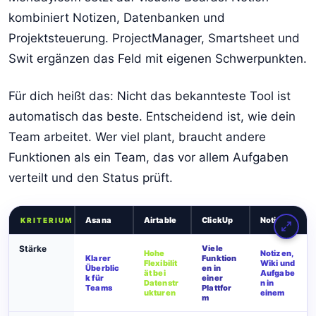
kombiniert Notizen, Datenbanken und
Projektsteuerung. ProjectManager, Smartsheet und
Swit ergänzen das Feld mit eigenen Schwerpunkten.
Für dich heißt das: Nicht das bekannteste Tool ist
automatisch das beste. Entscheidend ist, wie dein
Team arbeitet. Wer viel plant, braucht andere
Funktionen als ein Team, das vor allem Aufgaben
verteilt und den Status prüft.
Asana
Airtable
ClickUp
Notion
KRITERIUM
Stärke
Viele
Hohe
Notizen,
Klarer
Funktion
Flexibilit
Wiki und
Überblic
en in
ät bei
Aufgabe
k für
einer
Datenstr
n in
Teams
Plattfor
ukturen
einem
m