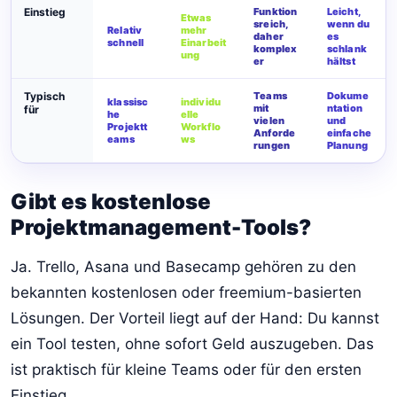
Einstieg
Funktion
Leicht,
Etwas
sreich,
wenn du
Relativ
mehr
daher
es
schnell
Einarbeit
komplex
schlank
ung
er
hältst
Typisch
Teams
Dokume
klassisc
individu
mit
ntation
für
he
elle
vielen
und
Projektt
Workflo
Anforde
einfache
eams
ws
rungen
Planung
Gibt es kostenlose
Projektmanagement-Tools?
Ja. Trello, Asana und Basecamp gehören zu den
bekannten kostenlosen oder freemium-basierten
Lösungen. Der Vorteil liegt auf der Hand: Du kannst
ein Tool testen, ohne sofort Geld auszugeben. Das
ist praktisch für kleine Teams oder für den ersten
Einstieg.