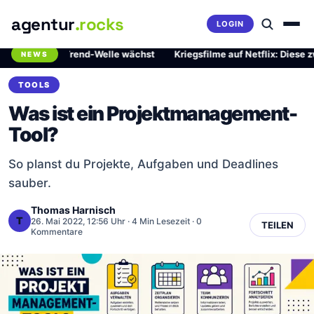
agentur
.rocks
LOGIN
hrliche Trend-Welle wächst
·
Kriegsfilme auf Netflix: Diese zwei Me
NEWS
Breaking News Ticker
TOOLS
Was ist ein Projektmanagement-
Tool?
So planst du Projekte, Aufgaben und Deadlines
sauber.
Thomas Harnisch
T
26. Mai 2022, 12:56 Uhr
· 4 Min Lesezeit · 0
TEILEN
Kommentare