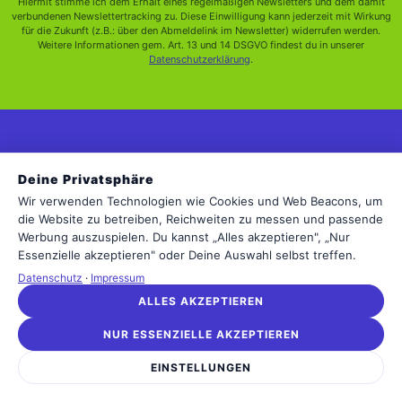
Hiermit stimme ich dem Erhalt eines regelmäßigen Newsletters und dem damit
verbundenen Newslettertracking zu. Diese Einwilligung kann jederzeit mit Wirkung
für die Zukunft (z.B.: über den Abmeldelink im Newsletter) widerrufen werden.
Weitere Informationen gem. Art. 13 und 14 DSGVO findest du in unserer
Datenschutzerklärung
.
MAGAZIN
Deine Privatsphäre
Marketing
Wir verwenden Technologien wie Cookies und Web Beacons, um
die Website zu betreiben, Reichweiten zu messen und passende
Wissen
Werbung auszuspielen. Du kannst „Alles akzeptieren", „Nur
Essenzielle akzeptieren" oder Deine Auswahl selbst treffen.
FAQ
Datenschutz
·
Impressum
ALLES AKZEPTIEREN
Allgemein
NUR ESSENZIELLE AKZEPTIEREN
Jobs
EINSTELLUNGEN
Technologien