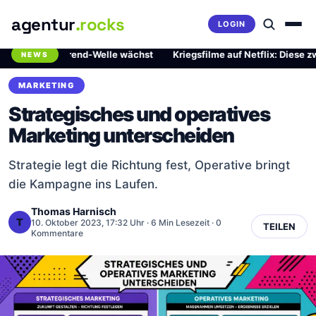
agentur
.rocks
LOGIN
rliche Trend-Welle wächst
·
Kriegsfilme auf Netflix: Diese zwei Mei
NEWS
Breaking News Ticker
MARKETING
Strategisches und operatives
Marketing unterscheiden
Strategie legt die Richtung fest, Operative bringt
die Kampagne ins Laufen.
Thomas Harnisch
T
10. Oktober 2023, 17:32 Uhr
· 6 Min Lesezeit · 0
TEILEN
Kommentare