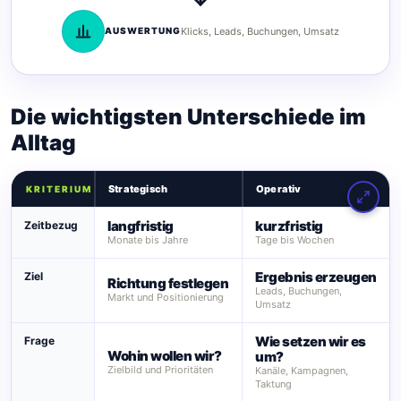
AUSWERTUNG
Klicks, Leads, Buchungen, Umsatz
Die wichtigsten Unterschiede im
Alltag
Strategisch
Operativ
KRITERIUM
langfristig
kurzfristig
Zeitbezug
Monate bis Jahre
Tage bis Wochen
Ergebnis erzeugen
Ziel
Richtung festlegen
Leads, Buchungen,
Markt und Positionierung
Umsatz
Wie setzen wir es
Frage
Wohin wollen wir?
um?
Zielbild und Prioritäten
Kanäle, Kampagnen,
Taktung