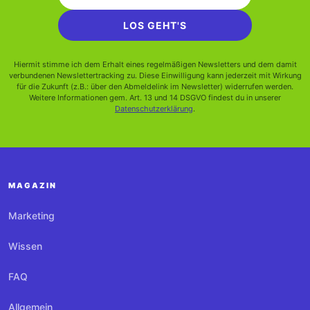
LOS GEHT'S
Hiermit stimme ich dem Erhalt eines regelmäßigen Newsletters und dem damit
verbundenen Newslettertracking zu. Diese Einwilligung kann jederzeit mit Wirkung
für die Zukunft (z.B.: über den Abmeldelink im Newsletter) widerrufen werden.
Weitere Informationen gem. Art. 13 und 14 DSGVO findest du in unserer
Datenschutzerklärung
.
MAGAZIN
Marketing
Wissen
FAQ
Allgemein