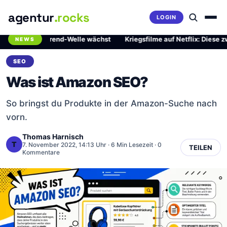
agentur
.rocks
LOGIN
hrliche Trend-Welle wächst
·
Kriegsfilme auf Netflix: Diese zwei Me
NEWS
Breaking News Ticker
SEO
Was ist Amazon SEO?
So bringst du Produkte in der Amazon-Suche nach
vorn.
Thomas Harnisch
T
7. November 2022, 14:13 Uhr
· 6 Min Lesezeit · 0
TEILEN
Kommentare