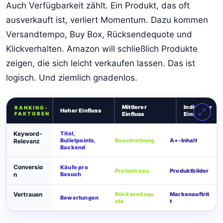
Auch Verfügbarkeit zählt. Ein Produkt, das oft
ausverkauft ist, verliert Momentum. Dazu kommen
Versandtempo, Buy Box, Rücksendequote und
Klickverhalten. Amazon will schließlich Produkte
zeigen, die sich leicht verkaufen lassen. Das ist
logisch. Und ziemlich gnadenlos.
Mittlerer
Indirekter
RANKING-
Hoher Einfluss
FAKTOREN
Einfluss
Einfluss
Keyword-
Titel,
Bulletpoints,
Beschreibung
A+-Inhalt
Relevanz
Backend
Conversio
Käufe pro
Preisniveau
Produktbilder
n
Besuch
Vertrauen
Rücksendequ
Markenauftrit
Bewertungen
ote
t