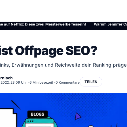
etflix: Diese zwei Meisterwerke fesseln!
·
Warum Jennifer Carpenter
ist Offpage SEO?
nks, Erwähnungen und Reichweite dein Ranking präg
rnisch
TEILEN
2022, 23:09 Uhr
· 6 Min Lesezeit · 0 Kommentare