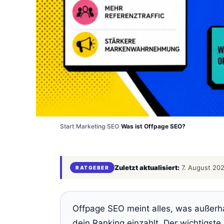
Start
/
Marketing
/
SEO
/
Was ist Offpage SEO?
Zuletzt aktualisiert:
7. August 20
RATGEBER
Offpage SEO meint alles, was außerh
dein Ranking einzahlt. Der wichtigst