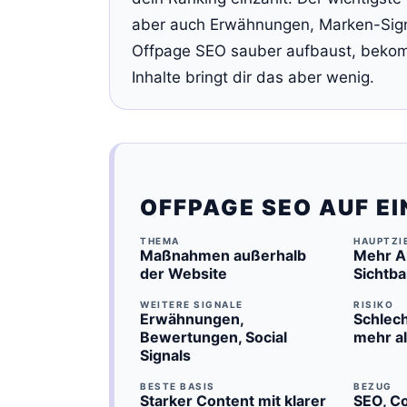
aber auch Erwähnungen, Marken-Sign
Offpage SEO sauber aufbaust, bekom
Inhalte bringt dir das aber wenig.
OFFPAGE SEO AUF EI
THEMA
HAUPTZI
Maßnahmen außerhalb
Mehr Au
der Website
Sichtba
WEITERE SIGNALE
RISIKO
Erwähnungen,
Schlec
Bewertungen, Social
mehr al
Signals
BESTE BASIS
BEZUG
Starker Content mit klarer
SEO, Co