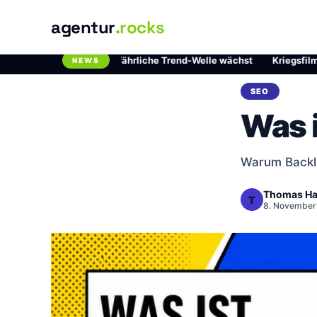
agentur
.rocks
Chlordioxid: Die gefährliche Trend-Welle wächst
·
Kriegsfilme auf N
NEWS
Breaking News Ticker
SEO
Was 
Warum Backli
Thomas Ha
T
8. November 