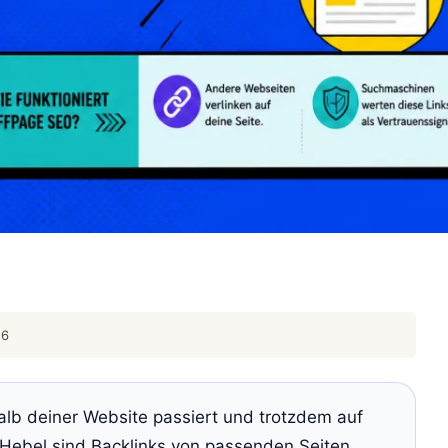
26
alb deiner Website passiert und trotzdem auf
e Hebel sind Backlinks von passenden Seiten,