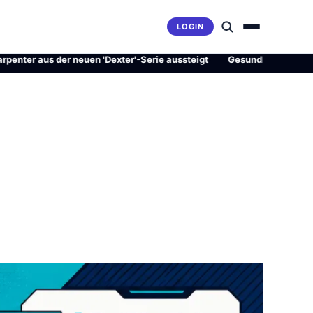
LOGIN
aus der neuen 'Dexter'-Serie aussteigt
·
Gesundheitsrevolution ode