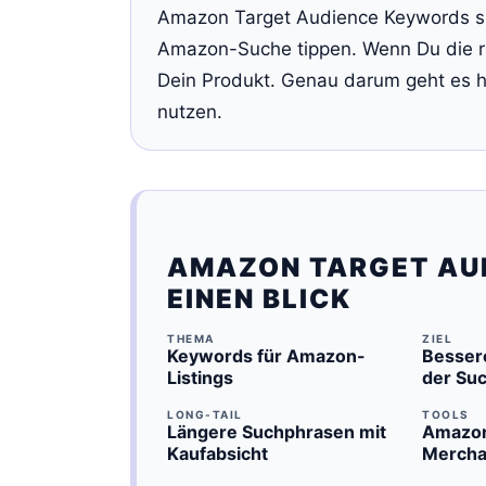
Amazon Target Audience Keywords sind
Amazon-Suche tippen. Wenn Du die ri
Dein Produkt. Genau darum geht es hi
nutzen.
AMAZON TARGET AU
EINEN BLICK
THEMA
ZIEL
Keywords für Amazon-
Bessere
Listings
der Su
LONG-TAIL
TOOLS
Längere Suchphrasen mit
Amazon
Kaufabsicht
Mercha