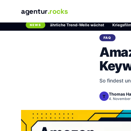
agentur
.rocks
hlordioxid: Die gefährliche Trend-Welle wächst
·
Kriegsfilme auf N
NEWS
Breaking News Ticker
FAQ
Amaz
Keyw
So findest u
Thomas Ha
T
4. November 