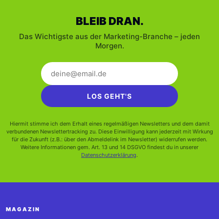
BLEIB DRAN.
Das Wichtigste aus der Marketing-Branche – jeden
Morgen.
LOS GEHT'S
Hiermit stimme ich dem Erhalt eines regelmäßigen Newsletters und dem damit
verbundenen Newslettertracking zu. Diese Einwilligung kann jederzeit mit Wirkung
für die Zukunft (z.B.: über den Abmeldelink im Newsletter) widerrufen werden.
Weitere Informationen gem. Art. 13 und 14 DSGVO findest du in unserer
Datenschutzerklärung
.
MAGAZIN