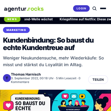
agentur
.rocks
LOGIN
rliche Trend-Welle wächst
·
Kriegsfilme auf Netflix: Diese zwei Meis
NEWS
Breaking News Ticker
MARKETING
Kundenbindung: So baust du
echte Kundentreue auf
Weniger Neukundensuche, mehr Wiederkäufe: So
misst und stärkst du Loyalität im Alltag.
Thomas Harnisch
T
3. September 2022, 00:18 Uhr
· 5 Min Lesezeit · 0
TEILEN
Kommentare