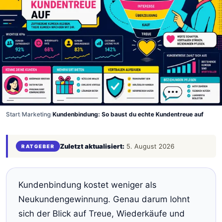
Start
/
Marketing
/
Kundenbindung: So baust du echte Kundentreue auf
Zuletzt aktualisiert:
5. August 2026
RATGEBER
Kundenbindung kostet weniger als
Neukundengewinnung. Genau darum lohnt
sich der Blick auf Treue, Wiederkäufe und