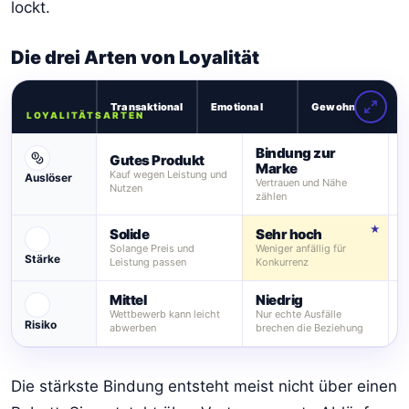
lockt.
Die drei Arten von Loyalität
Transaktional
Emotional
Gewohnheit
LOYALITÄTSARTEN
Bindung zur
Gutes Produkt
R
Marke
Kauf wegen Leistung und
Auslöser
K
Vertrauen und Nähe
Nutzen
zählen
Solide
Sehr hoch
S
Solange Preis und
Weniger anfällig für
W
Stärke
Leistung passen
Konkurrenz
M
Mittel
Niedrig
M
Wettbewerb kann leicht
Nur echte Ausfälle
K
Risiko
abwerben
brechen die Beziehung
i
Die stärkste Bindung entsteht meist nicht über einen