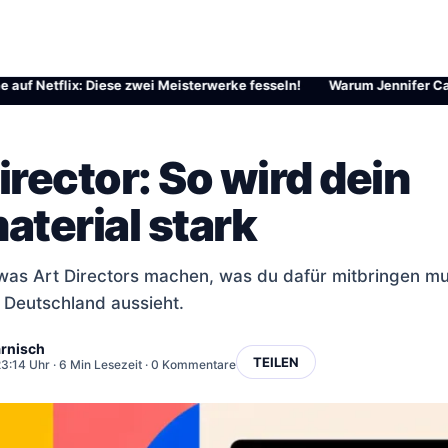
etflix: Diese zwei Meisterwerke fesseln!
·
Warum Jennifer Carpenter 
irector: So wird dein
aterial stark
 was Art Directors machen, was du dafür mitbringen m
n Deutschland aussieht.
rnisch
TEILEN
 23:14 Uhr
· 6 Min Lesezeit · 0 Kommentare