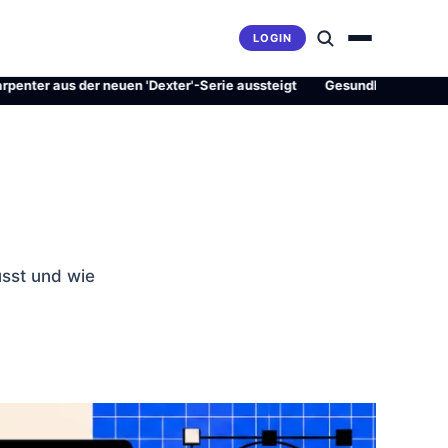
LOGIN
aus der neuen 'Dexter'-Serie aussteigt
·
Gesundheitsrevolution ode
usst und wie