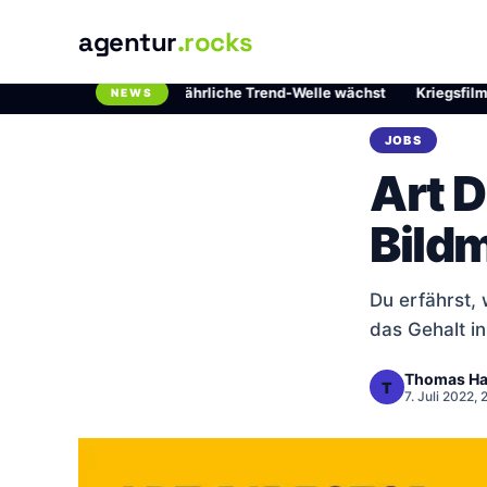
agentur
.rocks
hlordioxid: Die gefährliche Trend-Welle wächst
·
Kriegsfilme auf N
NEWS
Breaking News Ticker
JOBS
Art D
Bildm
Du erfährst,
das Gehalt i
Thomas Ha
T
7. Juli 2022,