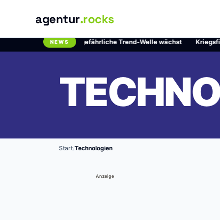
agentur
.rocks
al um Chlordioxid: Die gefährliche Trend-Welle wächst
·
Kriegsfilm
NEWS
Breaking News Ticker
TECHNO
Start
/
Technologien
Anzeige