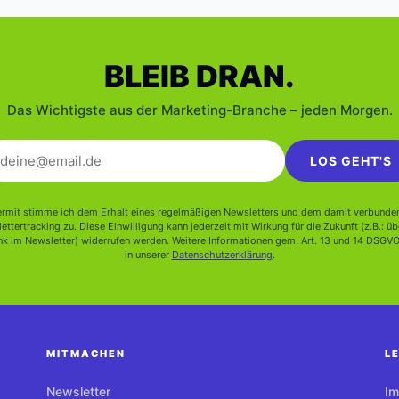
BLEIB DRAN.
Das Wichtigste aus der Marketing-Branche – jeden Morgen.
LOS GEHT'S
ermit stimme ich dem Erhalt eines regelmäßigen Newsletters und dem damit verbunde
ettertracking zu. Diese Einwilligung kann jederzeit mit Wirkung für die Zukunft (z.B.: üb
k im Newsletter) widerrufen werden. Weitere Informationen gem. Art. 13 und 14 DSGVO
in unserer
Datenschutzerklärung
.
MITMACHEN
L
Newsletter
I