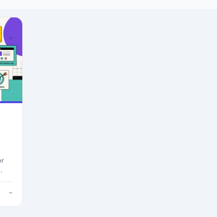
er
.
→