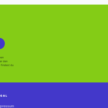
nen
er den
 findest du
EGAL
mpressum